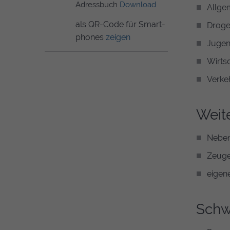
Adressbuch
Download
Allgem
als QR-Code für Smart­­
Drogen
phones
zeigen
Jugend
Wirtsc
Verkeh
Weite
Neben
Zeuge
eigene
Schw