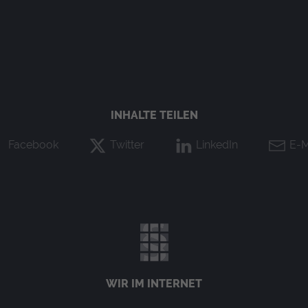
rungsrate einzuschränken.
INHALTE TEILEN
ager)
willigung in die Nutzung von Google Diensten im lokalen Speiche
Facebook
Twitter
LinkedIn
E-M
WIR IM INTERNET