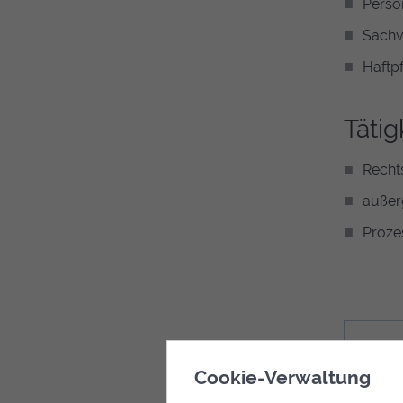
Perso
Sachv
Haftpf
Tätig
Recht
außer
Proze
Besuch
Cookie-Verwaltung