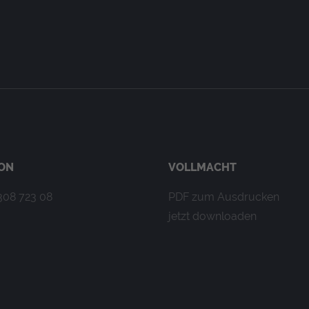
r Folge Daten an den Analytics Server übertragen werden.
ON
VOLLMACHT
308 723 08
PDF
zum Ausdrucken
der Website eine anonyme ID. Anhand der ID können Seitenaufru
jetzt downloaden