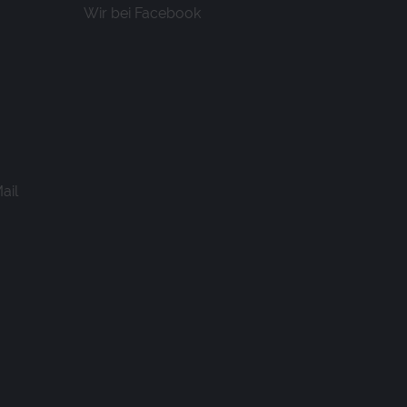
Wir bei Facebook
r des Browsers (Local Storage).
ail