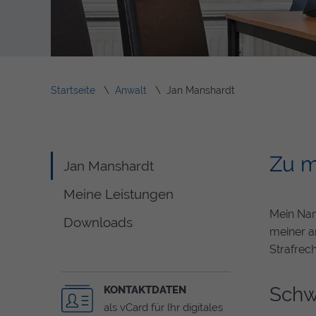
Startseite
Anwalt
Jan Manshardt
Zu m
Jan Manshardt
Meine Leistungen
Mein Na
Downloads
meiner an
Strafrech
Schw
KONTAKTDATEN
als vCard für Ihr digitales