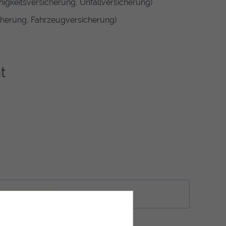
igkeitsversicherung, Unfallversicherung)
cherung, Fahrzeugversicherung)
t
icherungsrecht
.