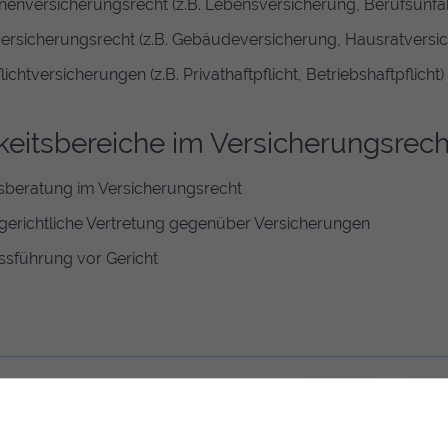
nenversicherungsrecht (z.B. Lebensversicherung, Berufsunfäh
ersicherungsrecht (z.B. Gebäudeversicherung, Hausratversi
lichtversicherungen (z.B. Privathaftpflicht, Betriebshaftpflicht)
keitsbereiche im Versicherungsrech
sberatung im Versicherungsrecht
gerichtliche Vertretung gegenüber Versicherungen
ssführung vor Gericht
en Sie meine Fachseiten zu den Themen
Strafrecht
und
Vers