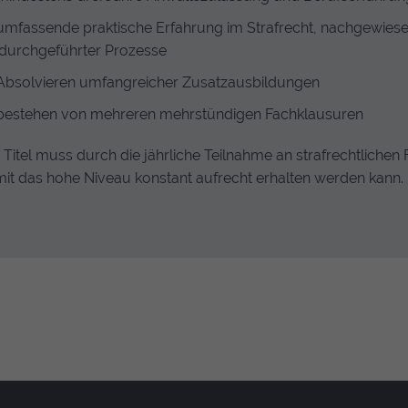
umfassende praktische Erfahrung im Strafrecht, nachgewiese
durchgeführter Prozesse
Absolvieren umfangreicher Zusatzausbildungen
 Cookie)
bestehen von mehreren mehrstündigen Fachklausuren
dungen aus dieser Cookie-Verwaltung.
 Titel muss durch die jährliche Teilnahme an strafrechtliche
it das hohe Niveau konstant aufrecht erhalten werden kann.
ormationen anonym. Diese Informationen helfen uns zu verstehen,
der Website eine anonyme ID. Anhand der ID können Seitenaufru