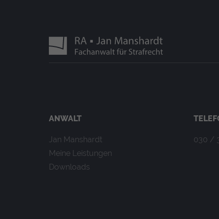
Laufzeit: 2 Jahre
Anbieter: Google
Datenschutzerklärung
_gat
(Google Tag Manager)
Verhindert, dass in zu schnelle
Laufzeit: 1 Tag
Anbieter: Google
Datenschutzerklärung
ANWALT
TELEF
_gid
(Google Tag Manager)
Jan Manshardt
030 / 
Speichert für jeden Besucher 
Meine Leistungen
werden.
Downloads
Laufzeit: 1 Tag
Anbieter: Google
Datenschutzerklärung